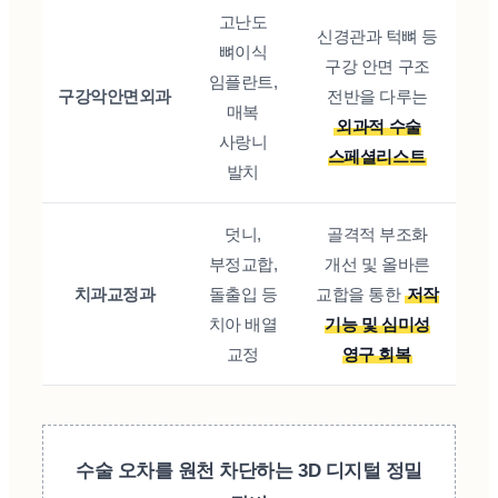
고난도
신경관과 턱뼈 등
뼈이식
구강 안면 구조
임플란트,
구강악안면외과
전반을 다루는
매복
외과적 수술
사랑니
스페셜리스트
발치
덧니,
골격적 부조화
부정교합,
개선 및 올바른
치과교정과
돌출입 등
교합을 통한
저작
치아 배열
기능 및 심미성
교정
영구 회복
수술 오차를 원천 차단하는 3D 디지털 정밀